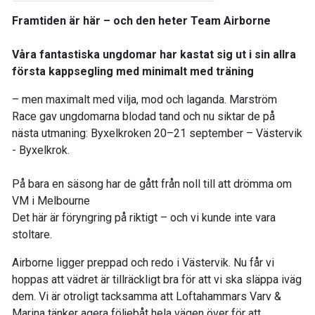
Framtiden är här – och den heter Team Airborne
Våra fantastiska ungdomar har kastat sig ut i sin allra
första kappsegling med minimalt med träning
– men maximalt med vilja, mod och laganda. Marström
Race gav ungdomarna blodad tand och nu siktar de på
nästa utmaning: Byxelkroken 20–21 september – Västervik
- Byxelkrok.
På bara en säsong har de gått från noll till att drömma om
VM i Melbourne
Det här är föryngring på riktigt – och vi kunde inte vara
stoltare.
Airborne ligger preppad och redo i Västervik. Nu får vi
hoppas att vädret är tillräckligt bra för att vi ska släppa iväg
dem. Vi är otroligt tacksamma att Loftahammars Varv &
Marina tänker agera följebåt hela vägen över för att