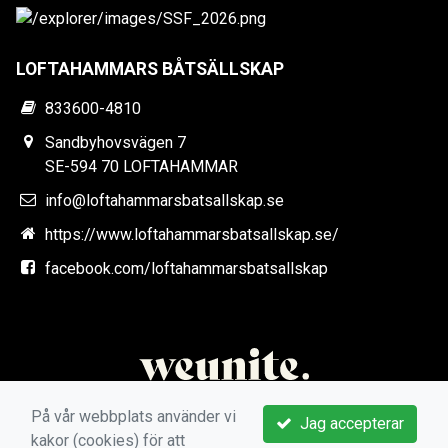
LOFTAHAMMARS BÅTSÄLLSKAP
833600-4810
Sandbyhovsvägen 7
SE-594 70 LOFTAHAMMAR
info@loftahammarsbatsallskap.se
https://www.loftahammarsbatsallskap.se/
facebook.com/loftahammarsbatsallskap
På vår webbplats använder vi
Jag accepterar
kakor (cookies) för att