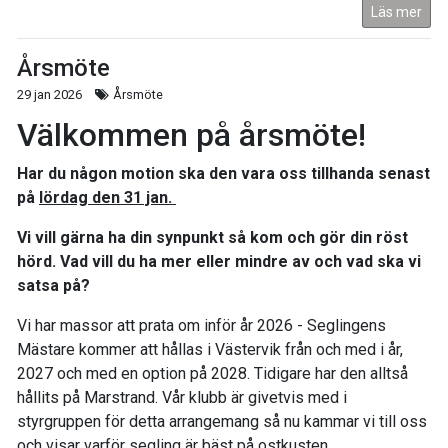
Läs mer
Årsmöte
29 jan 2026
Årsmöte
Välkommen på årsmöte!
Har du någon motion ska den vara oss tillhanda senast
på
lördag den 31 jan.
Vi vill gärna ha din synpunkt så kom och gör din röst
hörd. Vad vill du ha mer eller mindre av och vad ska vi
satsa på?
Vi har massor att prata om inför år 2026 - Seglingens
Mästare kommer att hållas i Västervik från och med i år,
2027 och med en option på 2028. Tidigare har den alltså
hållits på Marstrand. Vår klubb är givetvis med i
styrgruppen för detta arrangemang så nu kammar vi till oss
och visar varför segling är bäst på ostkusten.