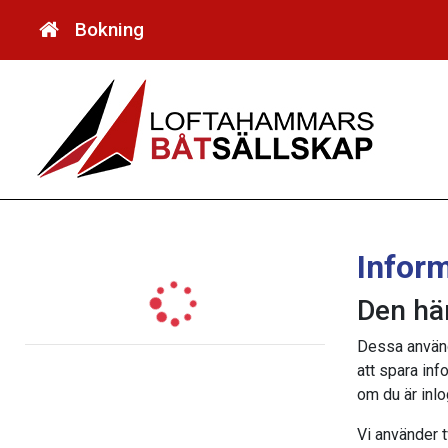
Bokning
Infor
Den hä
Dessa använd
att spara inf
om du är inlo
Vi använder t