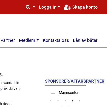
Logga in
Skapa konto
Partner
Medlem
Kontakta oss
Lån av båtar
s.
SPONSORER/AFFÄRSPARTNER
 används för
pråk du valt,
och dessa