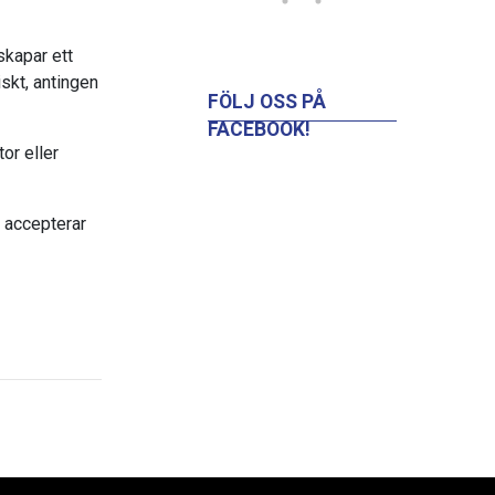
skapar ett
iskt, antingen
FÖLJ OSS PÅ
FACEBOOK!
tor eller
 accepterar