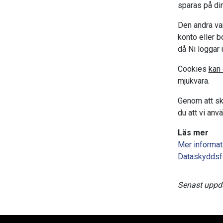
sparas på din
Den andra var
konto eller b
då Ni loggar 
Cookies
kan 
mjukvara.
Genom att sk
du att vi anv
Läs mer
Mer informat
Dataskyddsf
Senast uppda