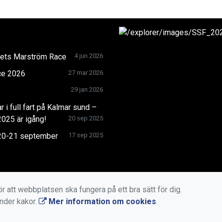
årets Marström Race
4 jun 2026
ce 2026
27 mar 2026
29 jan 2026
i full fart på Kalmar sund –
025 är igång!
20 sep 2025
20-21 september
17 sep 2025
r att webbplatsen ska fungera på ett bra sätt för dig.
änder kakor.
Mer information om cookies
.