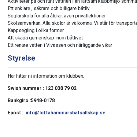
Aktiviteter på och runt vattnen i en lättsam klubbmiljö somma
Ett enklare , säkrare och billigare båtliv
Seglarskola för alla åldrar, även privatlektioner
Skolsamverkan. Alla skolor är välkomna. Vi står för transport
Kappsegling i olika former
Att skapa gemenskap inom båtlivet
Ett renare vatten i Vivassen och närliggande vikar
Styrelse
Här hittar ni information om klubben.
Swish nummer : 123 038 79 02
Bankgiro :5948-0178
Epost :
info@loftahammarsbatsallskap.se