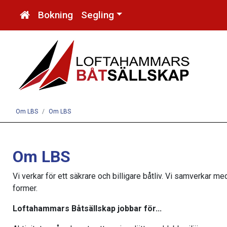
Bokning
Segling
Om LBS
Om LBS
Om LBS
Vi verkar för ett säkrare och billigare båtliv. Vi samverkar med
former.
Loftahammars Båtsällskap jobbar för...